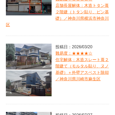
難易度：★★★★☆
店舗長屋解体：木造トタン葺
店舗兼住宅解体：木造瓦葺２階建て（モルタル塗
２階建（トタン貼り、ピン基
り、ベタ基礎）＋RC製浄化槽／神奈川県川崎市中原
区
礎）／神奈川県横浜市神奈川
区
難易度：★★☆☆☆
店舗スケルトン：ロードサイド建物１階コンビニ店
／東京都２３区
難易度：★★★★★
投稿日：2026/03/20
住宅解体：木造瓦・金属葺２階建て（板貼り、CB基
礎・柱型基礎）／神奈川県鎌倉市
難易度：★★★★☆
住宅解体：木造スレート葺２
難易度：★★☆☆☆
住宅解体：木造瓦・スレート葺２階建て（パネル貼
階建て（モルタル貼り、ヌノ
り、ヌノ基礎）／神奈川県海老名市
基礎）＋外壁アスベスト除却
難易度：★★★★☆
／神奈川県川崎市麻生区
住宅解体：木造スレート葺２階建て（モルタル貼
り、ヌノ基礎）＋外壁アスベスト除却／神奈川県川
崎市麻生区
難易度：★★☆☆☆
アパート解体：木造金属板葺２階建て（板張り、ヌ
ノ基礎）／神奈川県横浜市栄区