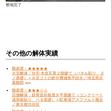
整地完了
その他の解体実績
難易度：★★★★★
火災解体：住宅 木造瓦葺２階建て（パネル貼り、ヌ
ノ基礎）＋火災ゴミの処分費減免手続き／埼玉県北
葛飾郡
NEW
難易度：★★★☆☆
店舗解体：鉄骨造折板葺き平屋建て（コンクリート
成形板貼り、ベタ基礎）＋駐車場アスファルト撤去
／東京都渋谷区