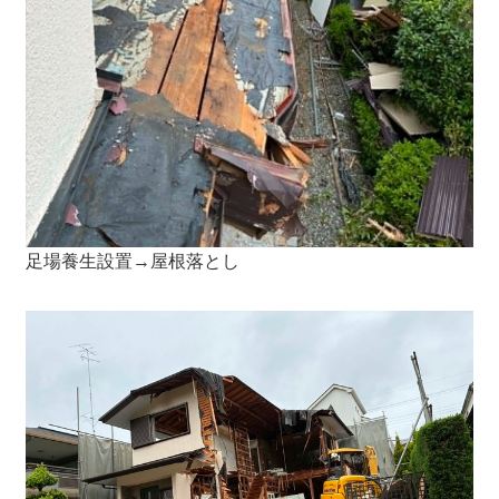
足場養生設置→屋根落とし