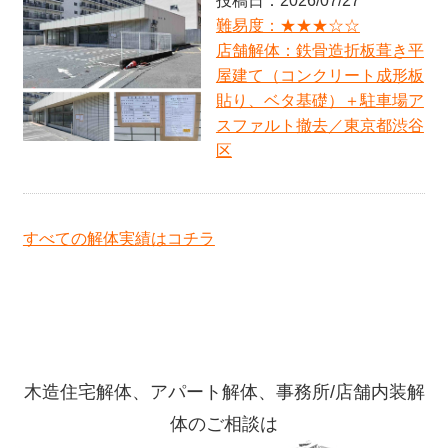
投稿日：2026/07/27
難易度：★★☆☆☆
店舗スケルトン：商業施設内１階コンビニ店／東京
難易度：★★★☆☆
都２３区
店舗解体：鉄骨造折板葺き平
難易度：★★☆☆☆
屋建て（コンクリート成形板
アパート解体：木造瓦トタン葺２階建て（モルタル
貼り、ベタ基礎）＋駐車場ア
塗り、ヌノ基礎）／東京都中野区
スファルト撤去／東京都渋谷
難易度：★★☆☆☆
区
住宅解体：木造スレート葺２階建て（モルタル塗
り、ヌノ基礎）／神奈川県横浜市青葉区
難易度：★★★★★
アパート解体：木造瓦葺２階建て（トタン貼り、ヌ
すべての解体実績はコチラ
ノ基礎）／神奈川県横浜市金沢区
難易度：★☆☆☆☆
公共工事：永谷高等学校プレハブ型倉庫の撤去及び
処分／神奈川県横浜市港南区
難易度：★★★★☆
マンション解体：RC造陸屋根地上3階建て（RC壁、
連続基礎＋杭基礎）／神奈川県藤沢市
木造住宅解体、アパート解体、事務所/店舗内装解
難易度：★★☆☆☆
体のご相談は
住宅解体：木造スレート葺２階建（モルタル塗り、
ヌノ基礎）／神奈川県逗子市