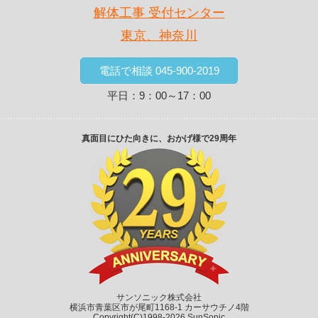
解体工事 受付センター
住宅解体：木造瓦葺２階建（トタン貼り、ヌノ基
礎） ×２棟 ＋ RC製浄化槽 ＋ 残土鋤取り土工事／神
東京、神奈川
奈川県横浜市青葉区
難易度：★★★☆☆
電話で相談 045-900-2019
住宅解体：木造瓦葺２階建（パネル貼り、ベタ基
礎）／神奈川県川崎市
平日：9：00～17：00
難易度：★★★★★
住宅解体：木造トタン葺２階建（パネル貼り、ヌノ
基礎）／神奈川県横浜市西区
真面目にひた向きに、おかげ様で29周年
難易度：★★☆☆☆
住宅解体：木造スレート葺２階建（モルタル塗り、
ヌノ基礎）／神奈川県鎌倉市
難易度：★★★☆☆
アパート解体：木造スレート葺２階建（パネル貼
り・モルタル塗り、ヌノ基礎）／東京都足立区
難易度：★★★★☆
住宅解体：木造トタン葺２階建（トタン貼り、ヌノ
基礎）／神奈川県相模原市
サンソニック株式会社
難易度：★★☆☆☆
横浜市青葉区市が尾町1168-1 カーサウチノ4階
住宅解体：木造瓦葺２階建（モルタル塗り、ヌノ基
Copyright(C)1998-2026 SunSonic