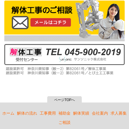
難易度：★★★★☆
住宅解体：木造瓦葺２階建（トタン貼り、ヌノ基
礎）／神奈川県横浜市港北区
難易度★★★★☆
住宅解体：木造瓦葺2階建（モルタル塗、ヌノ基礎）
／東京都北区
難易度：★★★★★
住宅解体：木造スレート葺２階建（モルタル塗り）
＋ＲＣ造地下車庫＋改良土埋め戻し／神奈川県横浜
市保土ヶ谷区
難易度：★★★☆☆
住宅解体：軽量鉄骨造瓦葺２階建（パネル貼り、ヌ
ノ基礎）／神奈川県平塚市
難易度：★★★☆☆
店舗解体：鉄骨造折板葺き平屋建て（コンクリート
ページTOPへ
成形板貼り、ベタ基礎）／埼玉県新座市
難易度：★☆☆☆☆
ホーム
解体の流れ
工事費用
補助金
解体実績
会社案内
求人募集
住宅解体：プレハブ造金属板葺２階建（パネル貼
り、独立したヌノ基礎）／神奈川県座間市
ご相談
難易度：★★★★☆