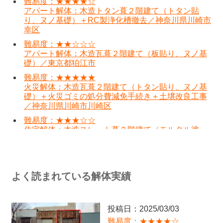
難易度：★★★★☆
アパート解体：木造トタン葺２階建て（トタン貼
り、ヌノ基礎）＋RC製浄化槽撤去／神奈川県川崎市
幸区
難易度：★★☆☆☆
アパート解体：木造瓦葺２階建て（板貼り、ヌノ基
礎）／東京都狛江市
難易度：★★★★★
火災解体：木造瓦葺２階建て（トタン貼り、ヌノ基
礎）＋火災ゴミの処分費減免手続き＋土壌改良工事
／神奈川県川崎市川崎区
難易度：★★★☆☆
住宅解体：木造スレート葺２階建て（モルタル塗
り、ヌノ基礎）＋残土鋤取り処分／東京都町田市
難易度：★★★★★
アパート解体：木造亜鉛メッキ鋼板葺２階建て（モ
ルタル塗り、ヌノ基礎）×二棟＋RC製浄化槽＋激し
よく読まれている解体実績
い近隣クレームへの丁寧な対応／東京都杉並区
難易度：★★★☆☆
店舗兼住宅解体：木造スレート葺２階建て（モルタ
投稿日：2025/03/03
ル塗り、ベタ基礎）／東京都港区
難易度：★★★★☆