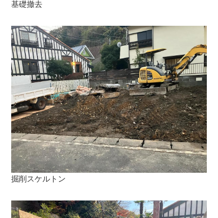
基礎撤去
掘削スケルトン