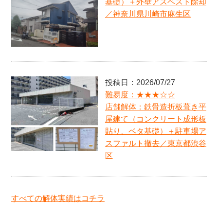
基礎）＋外壁アスベスト除却
難易度：★★★★☆
／神奈川県川崎市麻生区
住宅解体：木造スレート葺２階建て（モルタル貼
り、ヌノ基礎）＋外壁アスベスト除却／神奈川県川
崎市麻生区
難易度：★★☆☆☆
アパート解体：木造金属板葺２階建て（板張り、ヌ
ノ基礎）／神奈川県横浜市栄区
投稿日：2026/07/27
難易度：★★☆☆☆
店舗スケルトン：商業施設内１階コンビニ店／東京
難易度：★★★☆☆
都２３区
店舗解体：鉄骨造折板葺き平
難易度：★★☆☆☆
屋建て（コンクリート成形板
アパート解体：木造瓦トタン葺２階建て（モルタル
貼り、ベタ基礎）＋駐車場ア
塗り、ヌノ基礎）／東京都中野区
スファルト撤去／東京都渋谷
難易度：★★☆☆☆
区
住宅解体：木造スレート葺２階建て（モルタル塗
り、ヌノ基礎）／神奈川県横浜市青葉区
難易度：★★★★★
アパート解体：木造瓦葺２階建て（トタン貼り、ヌ
すべての解体実績はコチラ
ノ基礎）／神奈川県横浜市金沢区
難易度：★☆☆☆☆