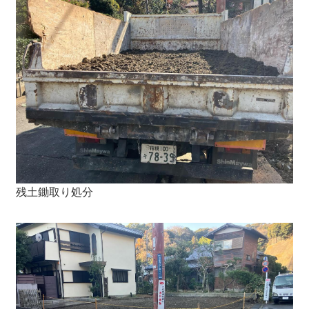
残土鋤取り処分