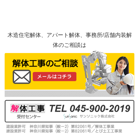
公共工事：永谷高等学校プレハブ型倉庫の撤去及び
処分／神奈川県横浜市港南区
難易度：★★★★☆
マンション解体：RC造陸屋根地上3階建て（RC壁、
連続基礎＋杭基礎）／神奈川県藤沢市
木造住宅解体、アパート解体、事務所/店舗内装解
難易度：★★☆☆☆
体のご相談は
住宅解体：木造スレート葺２階建（モルタル塗り、
ヌノ基礎）／神奈川県逗子市
難易度：★★★★☆
住宅解体：木造瓦葺２階建（トタン貼り、ヌノ基
礎）／神奈川県横浜市港北区
難易度★★★★☆
住宅解体：木造瓦葺2階建（モルタル塗、ヌノ基礎）
／東京都北区
難易度：★★★★★
住宅解体：木造スレート葺２階建（モルタル塗り）
＋ＲＣ造地下車庫＋改良土埋め戻し／神奈川県横浜
市保土ヶ谷区
難易度：★★★☆☆
住宅解体：軽量鉄骨造瓦葺２階建（パネル貼り、ヌ