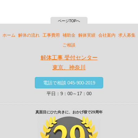
ノ基礎）／神奈川県平塚市
難易度：★★★☆☆
店舗解体：鉄骨造折板葺き平屋建て（コンクリート
ページTOPへ
成形板貼り、ベタ基礎）／埼玉県新座市
難易度：★☆☆☆☆
ホーム
解体の流れ
工事費用
補助金
解体実績
会社案内
求人募集
住宅解体：プレハブ造金属板葺２階建（パネル貼
り、独立したヌノ基礎）／神奈川県座間市
ご相談
難易度：★★★★☆
解体工事 受付センター
住宅解体：木造瓦葺２階建（トタン貼り、ヌノ基
礎） ×２棟 ＋ RC製浄化槽 ＋ 残土鋤取り土工事／神
東京、神奈川
奈川県横浜市青葉区
難易度：★★★☆☆
電話で相談 045-900-2019
住宅解体：木造瓦葺２階建（パネル貼り、ベタ基
礎）／神奈川県川崎市
平日：9：00～17：00
難易度：★★★★★
住宅解体：木造トタン葺２階建（パネル貼り、ヌノ
基礎）／神奈川県横浜市西区
真面目にひた向きに、おかげ様で29周年
難易度：★★☆☆☆
住宅解体：木造スレート葺２階建（モルタル塗り、
ヌノ基礎）／神奈川県鎌倉市