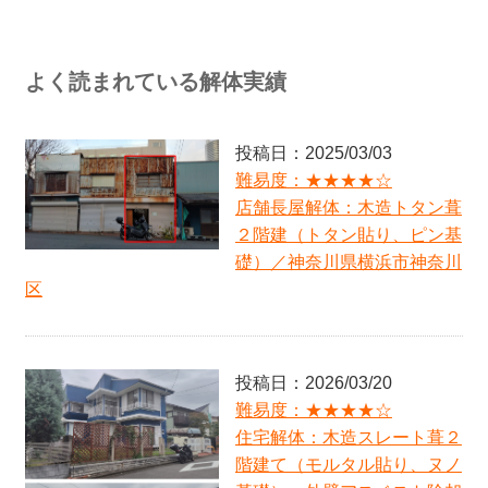
り、ヌノ基礎）＋残土鋤取り処分／東京都町田市
難易度：★★★★★
アパート解体：木造亜鉛メッキ鋼板葺２階建て（モ
ルタル塗り、ヌノ基礎）×二棟＋RC製浄化槽＋激し
よく読まれている解体実績
い近隣クレームへの丁寧な対応／東京都杉並区
難易度：★★★☆☆
店舗兼住宅解体：木造スレート葺２階建て（モルタ
投稿日：2025/03/03
ル塗り、ベタ基礎）／東京都港区
難易度：★★★★☆
難易度：★★★★☆
店舗長屋解体：木造トタン葺
店舗兼住宅解体：木造瓦葺２階建て（モルタル塗
２階建（トタン貼り、ピン基
り、ベタ基礎）＋RC製浄化槽／神奈川県川崎市中原
区
礎）／神奈川県横浜市神奈川
区
難易度：★★☆☆☆
店舗スケルトン：ロードサイド建物１階コンビニ店
／東京都２３区
難易度：★★★★★
投稿日：2026/03/20
住宅解体：木造瓦・金属葺２階建て（板貼り、CB基
礎・柱型基礎）／神奈川県鎌倉市
難易度：★★★★☆
住宅解体：木造スレート葺２
難易度：★★☆☆☆
住宅解体：木造瓦・スレート葺２階建て（パネル貼
階建て（モルタル貼り、ヌノ
り、ヌノ基礎）／神奈川県海老名市