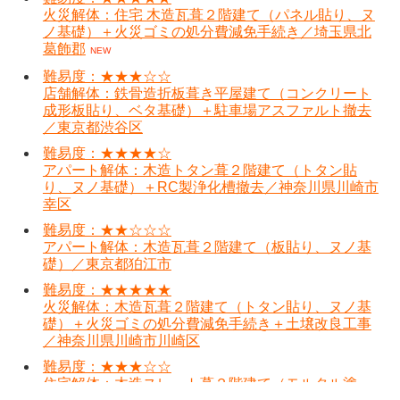
火災解体：住宅 木造瓦葺２階建て（パネル貼り、ヌ
ノ基礎）＋火災ゴミの処分費減免手続き／埼玉県北
葛飾郡
NEW
難易度：★★★☆☆
店舗解体：鉄骨造折板葺き平屋建て（コンクリート
成形板貼り、ベタ基礎）＋駐車場アスファルト撤去
／東京都渋谷区
難易度：★★★★☆
アパート解体：木造トタン葺２階建て（トタン貼
り、ヌノ基礎）＋RC製浄化槽撤去／神奈川県川崎市
幸区
難易度：★★☆☆☆
アパート解体：木造瓦葺２階建て（板貼り、ヌノ基
礎）／東京都狛江市
難易度：★★★★★
火災解体：木造瓦葺２階建て（トタン貼り、ヌノ基
礎）＋火災ゴミの処分費減免手続き＋土壌改良工事
／神奈川県川崎市川崎区
難易度：★★★☆☆
住宅解体：木造スレート葺２階建て（モルタル塗